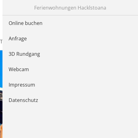
+43 650 943 52 68
Ferienwohnungen Hacklstoana
Online buchen
Anfrage
STOANA
PREISE
KONTAKT
LAGE
3D Rundgang
Webcam
Impressum
Datenschutz