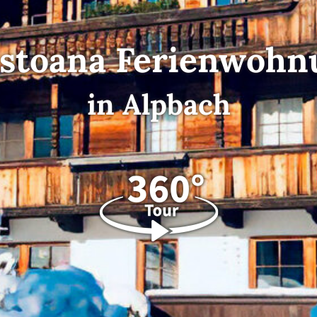
stoana Ferienwoh
in Alpbach