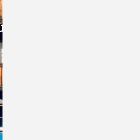
nungen
Next