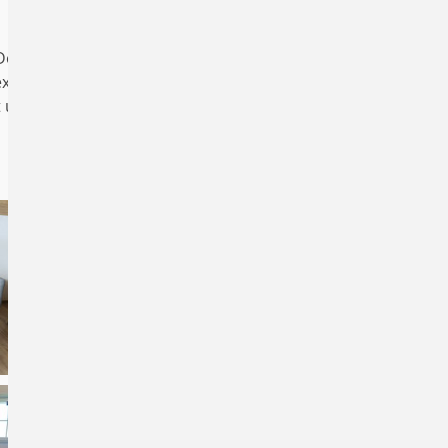
es Doppelzimmer, ein Badezimmer (im
lexinno©-Schrankbett/Sofa-Kombination.
ost und Matratze umgebaut werden
Ausstattung
Vollausgestattete
Wohnküche
mit Essecke,
Kühlschrank, Geschirrspüler
und Backrohr
Wohn-Schlafraum
mit
flexinno©-Schrankbett/Sofa-
Kombination.
Schlafraum
Badezimmer/WC