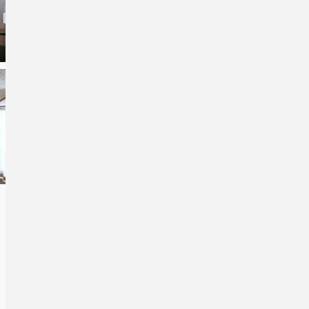
Balkon
WLAN
Grundausstattung:
Handtücher, Bettwäsche,
Haartrockner
Radio
Kostenloser Parkplatz,
Fahrradabstellraum
Haustiere sind nicht erlaubt